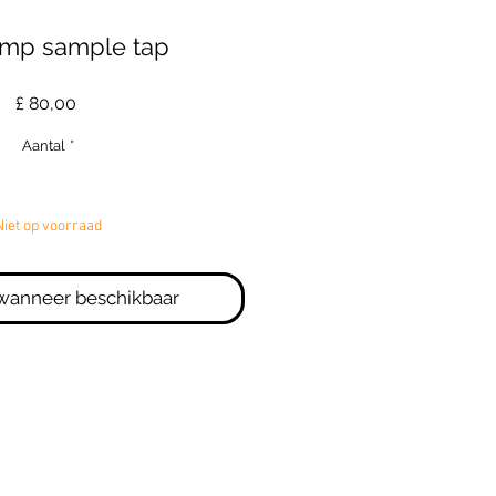
amp sample tap
Prijs
£ 80,00
Aantal
*
Niet op voorraad
wanneer beschikbaar