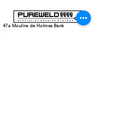
47a Moulins de Holmes Bank
Mirfield
West Yorkshire
WF14 8NA
Tél :
01924 489688
Courriel :
infopureweld@gmail.com
/
info@breweryequip.co.uk
© Copyright
Suivez-nous sur