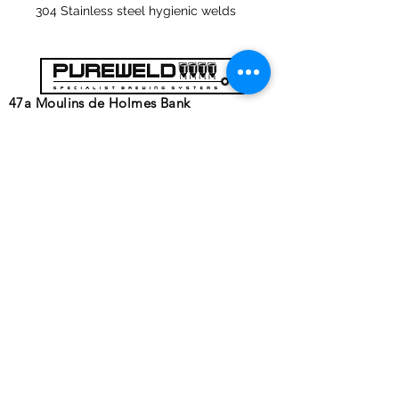
304 Stainless steel hygienic welds
47a Moulins de Holmes Bank
Mirfield
West Yorkshire
WF14 8NA
Tél :
01924 489688
Courriel :
infopureweld@gmail.com
/
info@breweryequip.co.uk
© Copyright
Suivez-nous sur