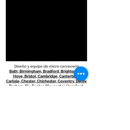
Diseño y equipo de micro cervecería
Bath, Birmingham, Bradford, Brighton and
Hove, Bristol, Cambridge, Canterbury,
Carlisle, Chester, Chichester, Coventry, Derby,
Durham, Ely, Exeter, Gloucester, Hereford,
Kingston upon Hull, Lancaster, Leeds,
Leicester, Lichfield, Lincoln, Liverpool,
Ciudad de Londres, Manchester, Newcastle
upon Tyne, Norwich, Nottingham, Oxford,
Peterborough, Plymouth, Portsmouth,
Preston, Ripon, Salford, Salisbury, Sheffield,
Southampton, St Albans, Stoke-on -Trent,
Sunderland, Truro, Wakefield, Wells,