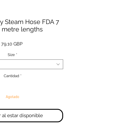
ry Steam Hose FDA 7
0 metre lengths
Precio
79,10 GBP
Size
*
Cantidad
*
Agotado
r al estar disponible