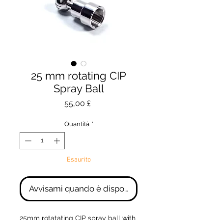
25 mm rotating CIP
Spray Ball
Prezzo
55,00 £
Quantità
*
Esaurito
Avvisami quando è disponibile
25mm rotatating CIP spray ball with