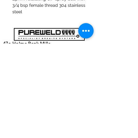
3/4 bsp female thread 304 stainless
steel
47a Holme Bank Mills
Mirfield
Yorkshire occidentale
WF148NA
Telefono:
01924 489688
E-mail:
infopureweld@gmail.com
/
info@breweryequip.co.uk
© Copyright
Ci segue