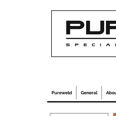
Pureweld
General
Abo