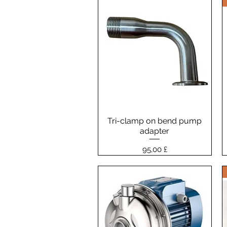
Tri-clamp on bend pump
Vista rapida
adapter
Prezzo
95,00 £