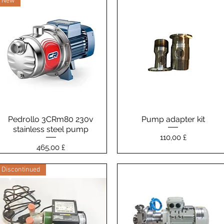
New
Pedrollo 3CRm80 230v
Vista rapida
Pump adapter kit
Vista rapida
stainless steel pump
Prezzo
110,00 £
Prezzo
465,00 £
Discontinued