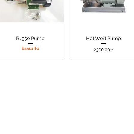
RJ550 Pump
Vista rapida
Hot Wort Pump
Vista rapida
Esaurito
Prezzo
2300,00 £