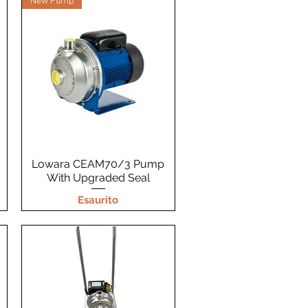
New Pump
Lowara CEAM70/3 Pump
Vista rapida
With Upgraded Seal
Esaurito