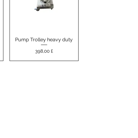
Pump Trolley heavy duty
Vista rapida
Prezzo
398,00 £