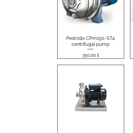
Pedrollo CPm150-ST4
Vista rapida
centrifugal pump
Prezzo
350,00 £