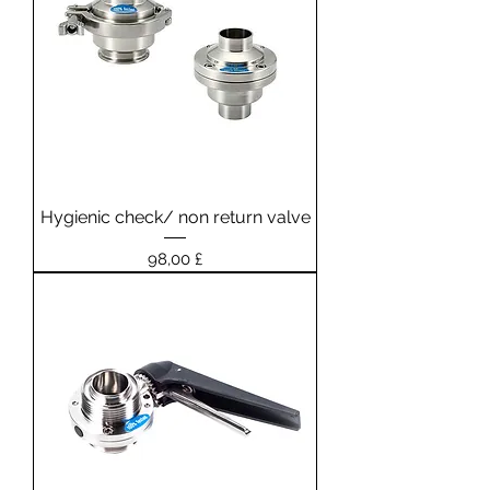
Hygienic check/ non return valve
Prezzo
98,00 £