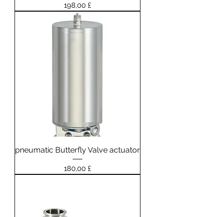
Prezzo
198,00 £
pneumatic Butterfly Valve actuator
Prezzo
180,00 £