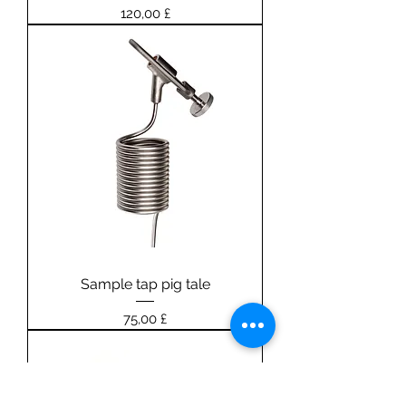
Prezzo
120,00 £
Sample tap pig tale
Prezzo
75,00 £