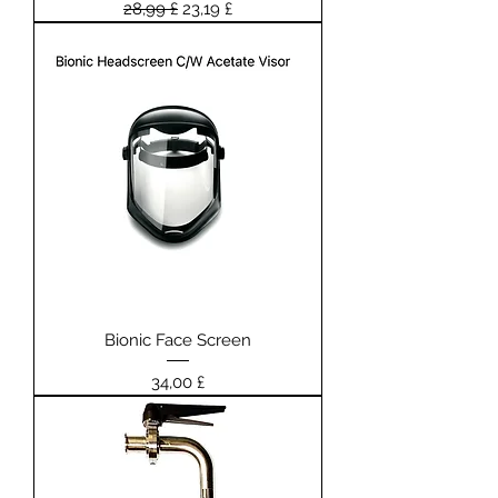
Prezzo regolare
Prezzo scontato
28,99 £
23,19 £
Bionic Face Screen
Prezzo
34,00 £