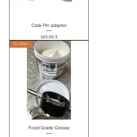
Cask Pin adapter
Prezzo
120,00 £
On Offer
Food Grade Grease