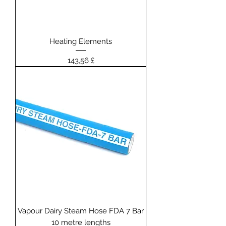
Heating Elements
Prezzo
143,56 £
Vapour Dairy Steam Hose FDA 7 Bar
10 metre lengths