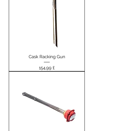
Cask Racking Gun
Prezzo
154,99 £