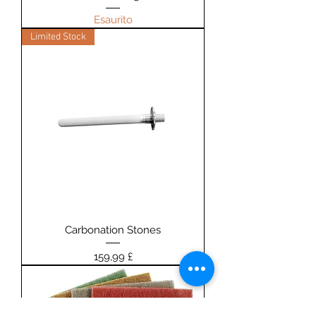
Esaurito
Limited Stock
Carbonation Stones
Prezzo
159,99 £