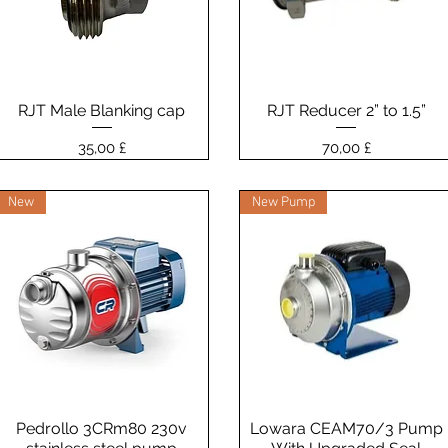
RJT Male Blanking cap
Vista rapida
RJT Reducer 2” to 1.5”
Vista rapida
Prezzo
Prezzo
35,00 £
70,00 £
New
New Pump
Pedrollo 3CRm80 230v
Vista rapida
Lowara CEAM70/3 Pump
Vista rapida