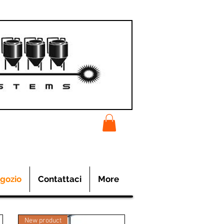
gozio
Contattaci
More
New product