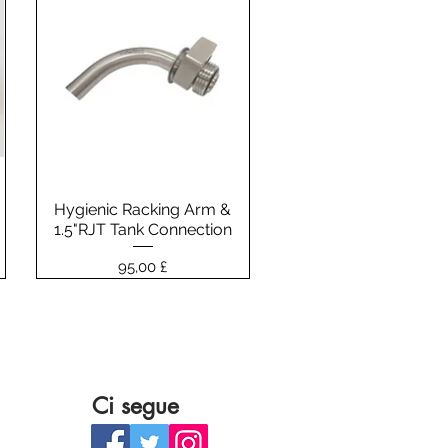
Hygienic Racking Arm &
Vista rapida
1.5"RJT Tank Connection
Prezzo
95,00 £
Ci segue