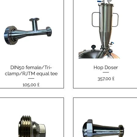
DIN50 female/Tri-
Vista rapida
Hop Doser
Vista rapida
clamp/RJTM equal tee
Prezzo
357,00 £
Prezzo
105,00 £