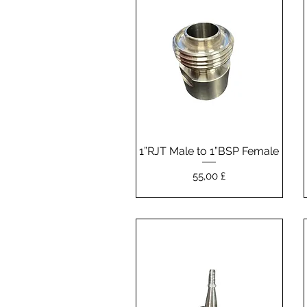
1”RJT Male to 1”BSP Female
Vista rapida
Prezzo
55,00 £