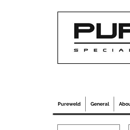
Pureweld
General
Abo