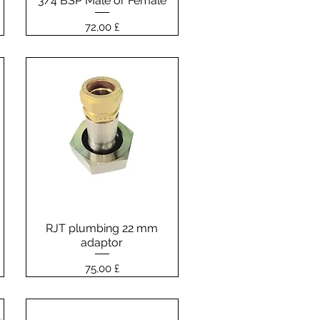
3/4 BSP Male or Female
Prezzo
72,00 £
6
RJT plumbing 22 mm
Vista rapida
adaptor
Prezzo
75,00 £