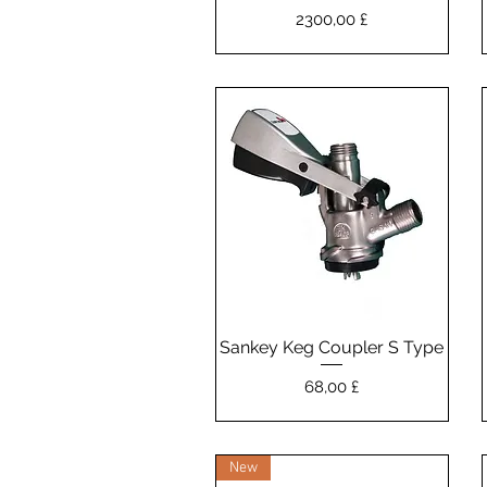
Prezzo
2300,00 £
Sankey Keg Coupler S Type
Vista rapida
Prezzo
68,00 £
New