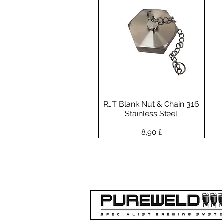
RJT Blank Nut & Chain 316
Vista rapida
Stainless Steel
Prezzo
8,90 £