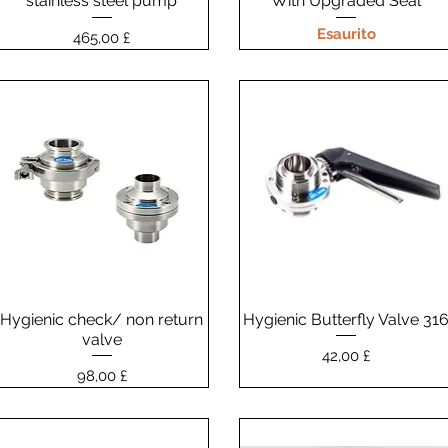
stainless steel pump
With Upgraded Seal
Esaurito
Prezzo
465,00 £
Hygienic check/ non return
Vista rapida
Hygienic Butterfly Valve 31
Vista rapida
valve
Prezzo
42,00 £
Prezzo
98,00 £