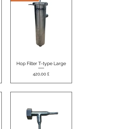
Hop Filter T-type Large
Vista rapida
Prezzo
420,00 £