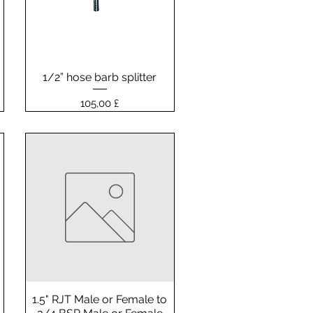
1/2” hose barb splitter
Vista rapida
Prezzo
105,00 £
1.5" RJT Male or Female to
Vista rapida