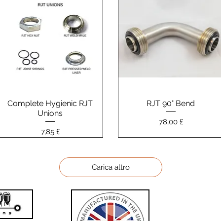
Complete Hygienic RJT
Vista rapida
RJT 90° Bend
Vista rapida
Unions
Prezzo
78,00 £
Prezzo
7,85 £
Carica altro