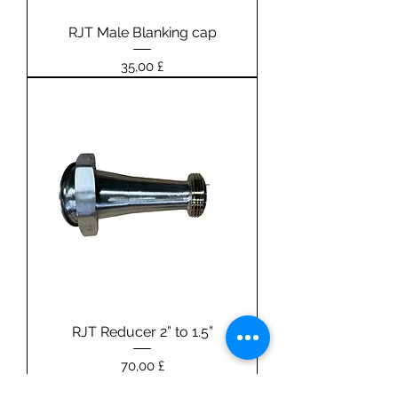
RJT Male Blanking cap
Prezzo
35,00 £
RJT Reducer 2” to 1.5”
Prezzo
70,00 £