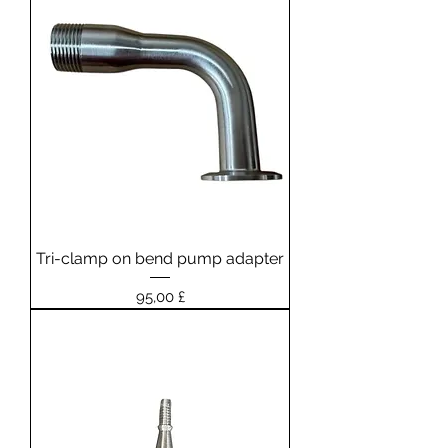
Tri-clamp on bend pump adapter
Prezzo
95,00 £