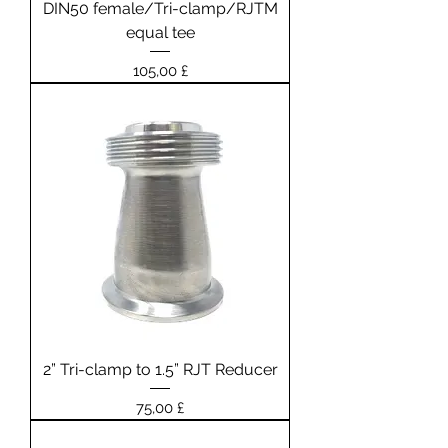
DIN50 female/Tri-clamp/RJTM
equal tee
Prezzo
105,00 £
2” Tri-clamp to 1.5” RJT Reducer
Prezzo
75,00 £