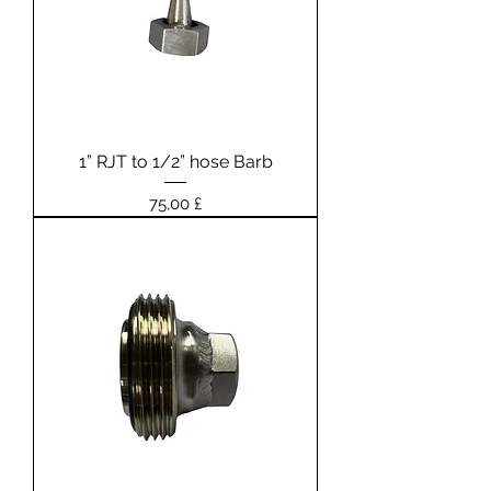
1” RJT to 1/2” hose Barb
Prezzo
75,00 £