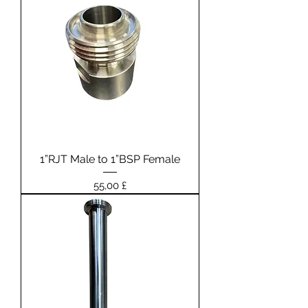
1”RJT Male to 1”BSP Female
Prezzo
55,00 £