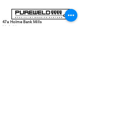
47a Holme Bank Mills
Mirfield
Yorkshire occidentale
WF148NA
Telefono:
01924 489688
E-mail:
infopureweld@gmail.com
/
info@breweryequip.co.uk
© Copyright
Ci segue