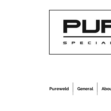
Pureweld
General
Abo