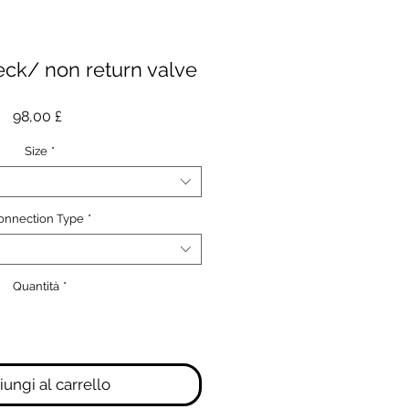
eck/ non return valve
Prezzo
98,00 £
Size
*
onnection Type
*
Quantità
*
ungi al carrello