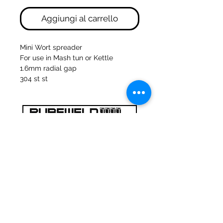
Aggiungi al carrello
Mini Wort spreader
For use in Mash tun or Kettle
1.6mm radial gap
304 st st
47a Holme Bank Mills
Mirfield
Yorkshire occidentale
WF148NA
Telefono:
01924 489688
E-mail:
infopureweld@gmail.com
/
info@breweryequip.co.uk
© Copyright